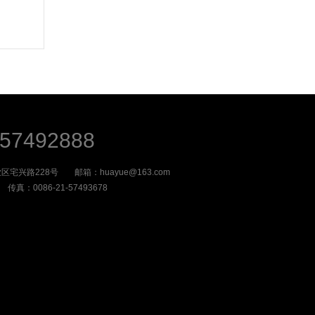
-57492888
区宅兴路228号
邮箱：huayue@163.com
传真：0086-21-57493678