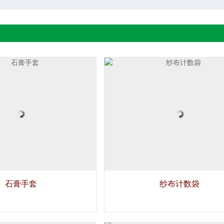
石膏手套
纱布计数袋