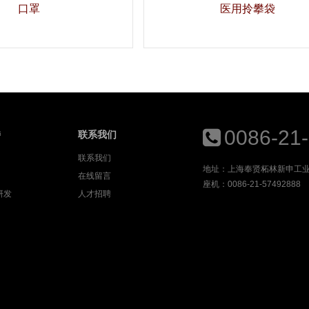
口罩
医用拎攀袋
0086-21
持
联系我们
联系我们
地址：上海奉贤柘林新申工业
在线留言
座机：0086-21-57492888
研发
人才招聘